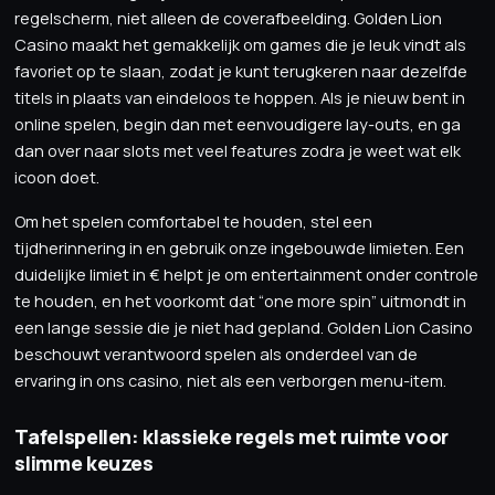
regelscherm, niet alleen de coverafbeelding. Golden Lion
Casino maakt het gemakkelijk om games die je leuk vindt als
favoriet op te slaan, zodat je kunt terugkeren naar dezelfde
titels in plaats van eindeloos te hoppen. Als je nieuw bent in
online spelen, begin dan met eenvoudigere lay-outs, en ga
dan over naar slots met veel features zodra je weet wat elk
icoon doet.
Om het spelen comfortabel te houden, stel een
tijdherinnering in en gebruik onze ingebouwde limieten. Een
duidelijke limiet in € helpt je om entertainment onder controle
te houden, en het voorkomt dat “one more spin” uitmondt in
een lange sessie die je niet had gepland. Golden Lion Casino
beschouwt verantwoord spelen als onderdeel van de
ervaring in ons casino, niet als een verborgen menu-item.
Tafelspellen: klassieke regels met ruimte voor
slimme keuzes