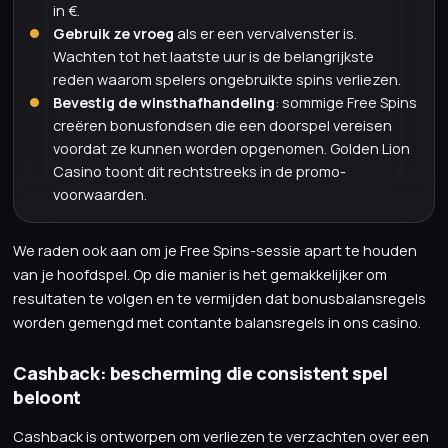
in €.
Gebruik ze vroeg
als er een vervalvenster is.
Wachten tot het laatste uur is de belangrijkste
reden waarom spelers ongebruikte spins verliezen.
Bevestig de winsthafhandeling
: sommige Free Spins
creëren bonusfondsen die een doorspel vereisen
voordat ze kunnen worden opgenomen. Golden Lion
Casino toont dit rechtstreeks in de promo-
voorwaarden.
We raden ook aan om je Free Spins-sessie apart te houden
van je hoofdspel. Op die manier is het gemakkelijker om
resultaten te volgen en te vermijden dat bonusbalansregels
worden gemengd met contante balansregels in ons casino.
Cashback: bescherming die consistent spel
beloont
Cashback is ontworpen om verliezen te verzachten over een