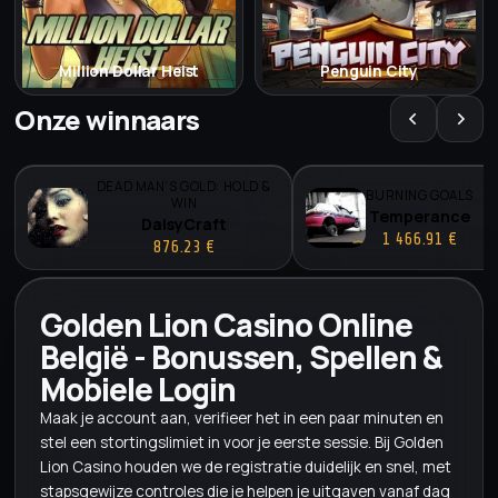
Million Dollar Heist
Penguin City
Onze winnaars
DEAD MAN’S GOLD: HOLD &
BURNING GOALS
WIN
Temperance
DaisyCraft
1 466.91 €
876.23 €
Golden Lion Casino Online
België - Bonussen, Spellen &
Mobiele Login
Maak je account aan, verifieer het in een paar minuten en
stel een stortingslimiet in voor je eerste sessie. Bij Golden
Lion Casino houden we de registratie duidelijk en snel, met
stapsgewijze controles die je helpen je uitgaven vanaf dag