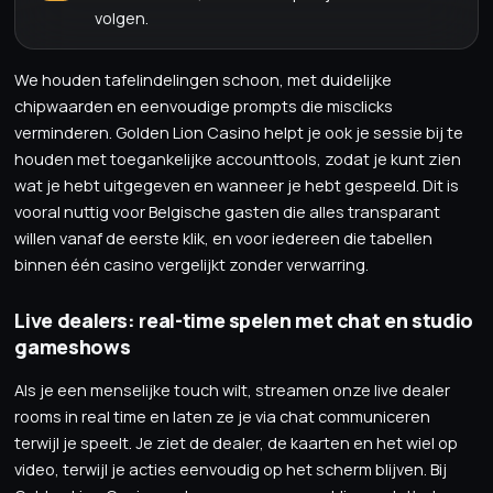
volgen.
We houden tafelindelingen schoon, met duidelijke
chipwaarden en eenvoudige prompts die misclicks
verminderen. Golden Lion Casino helpt je ook je sessie bij te
houden met toegankelijke accounttools, zodat je kunt zien
wat je hebt uitgegeven en wanneer je hebt gespeeld. Dit is
vooral nuttig voor Belgische gasten die alles transparant
willen vanaf de eerste klik, en voor iedereen die tabellen
binnen één casino vergelijkt zonder verwarring.
Live dealers: real-time spelen met chat en studio
gameshows
Als je een menselijke touch wilt, streamen onze live dealer
rooms in real time en laten ze je via chat communiceren
terwijl je speelt. Je ziet de dealer, de kaarten en het wiel op
video, terwijl je acties eenvoudig op het scherm blijven. Bij