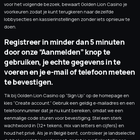
voor het volgende bezoek, bewaart Golden Lion Casino je
voorkeuren zodat je kunt terugkeren naar dezelfde
lobbysecties en kassierinstellingen zonder iets opnieuw te
doen.
Registreer in minder dan 5 minuten
door onze “Aanmelden” knop te
gebruiken, je echte gegevens in te
voeren en je e-mail of telefoon meteen
te bevestigen.
Tik bij Golden Lion Casino op “Sign Up” op de homepage en
kies “Create account.” Gebruik een geldig e-mailadres en een
telefoonnummer dat je nu kunt bereiken, omdat we een
eenmalige code sturen voor bevestiging. Stel een sterk
wachtwoord in (12+ tekens, mix van letters en cijfers) en
houd het privé. Als je in België bent, controleer je landselectie