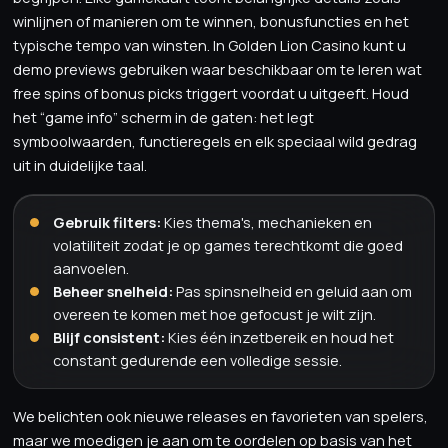
winlijnen of manieren om te winnen, bonusfuncties en het
typische tempo van winsten. In Golden Lion Casino kunt u
demo previews gebruiken waar beschikbaar om te leren wat
free spins of bonus picks triggert voordat u uitgeeft. Houd
het “game info” scherm in de gaten: het legt
symboolwaarden, functieregels en elk speciaal wild gedrag
uit in duidelijke taal.
Gebruik filters:
Kies thema's, mechanieken en
volatiliteit zodat je op games terechtkomt die goed
aanvoelen.
Beheer snelheid:
Pas spinsnelheid en geluid aan om
overeen te komen met hoe gefocust je wilt zijn.
Blijf consistent:
Kies één inzetbereik en houd het
constant gedurende een volledige sessie.
We belichten ook nieuwe releases en favorieten van spelers,
maar we moedigen je aan om te oordelen op basis van het